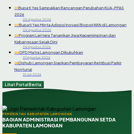
Bupati Yes Sampaikan Rancangan Perubahan KUA-PPAS
01
2026
05 Agustus 2026
Bupati Yes Minta Adopsi Inovasi Biopori KKN di Lamongan
02
05 Agustus 2026
Program Lentera Tanamkan Jiwa Kepemimpinan dan
03
Kebangsaan Sejak Dini
04 Agustus 2026
DPD Matra Lamongan Dikukuhkan
04
01 Agustus 2026
Dishub Lamongan Siapkan Pembayaran Retribusi Parkir
05
Nontunai
31 Juli 2026
Lihat Portal Berita
PEMERINTAH KABUPATEN LAMONGAN
BAGIAN ADMINISTRASI PEMBANGUNAN SETDA
KABUPATEN LAMONGAN