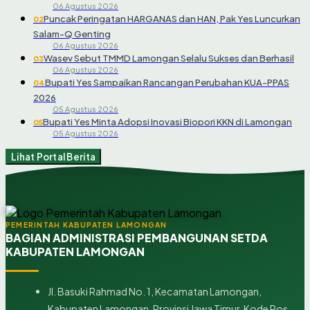
06 Agustus 2026
Puncak Peringatan HARGANAS dan HAN, Pak Yes Luncurkan
02
Salam-Q Genting
06 Agustus 2026
Wasev Sebut TMMD Lamongan Selalu Sukses dan Berhasil
03
06 Agustus 2026
Bupati Yes Sampaikan Rancangan Perubahan KUA-PPAS
04
2026
05 Agustus 2026
Bupati Yes Minta Adopsi Inovasi Biopori KKN di Lamongan
05
05 Agustus 2026
Lihat Portal Berita
PEMERINTAH KABUPATEN LAMONGAN
BAGIAN ADMINISTRASI PEMBANGUNAN SETDA
KABUPATEN LAMONGAN
Jl. Basuki Rahmad No. 1, Kecamatan Lamongan,
Kabupaten Lamongan, Provinsi Jawa Timur, Kode Pos