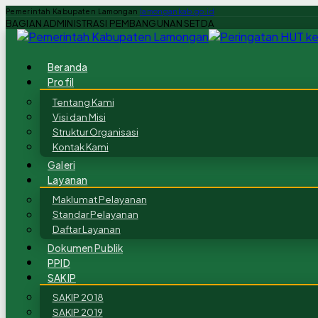
Pemerintah Kabupaten Lamongan
lamongankab.go.id
BAGIAN ADMINISTRASI PEMBANGUNAN SETDA
Beranda
Profil
Tentang Kami
Visi dan Misi
Struktur Organisasi
Kontak Kami
Galeri
Layanan
Maklumat Pelayanan
Standar Pelayanan
Daftar Layanan
Dokumen Publik
PPID
SAKIP
SAKIP 2018
SAKIP 2019