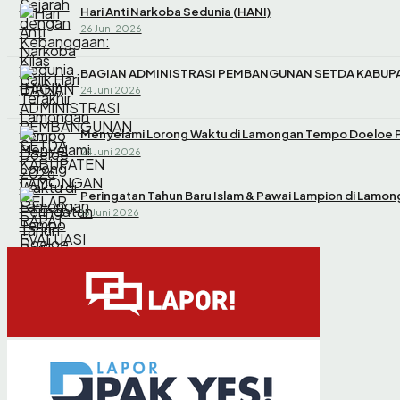
Hari Anti Narkoba Sedunia (HANI)
26 Juni 2026
BAGIAN ADMINISTRASI PEMBANGUNAN SETDA KABUPA
24 Juni 2026
Menyelami Lorong Waktu di Lamongan Tempo Doeloe 
24 Juni 2026
Peringatan Tahun Baru Islam & Pawai Lampion di Lamon
16 Juni 2026