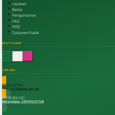
Layanan
Berita
Pengumuman
FAQ
PPID
Dokumen Publik
IKUTI KAMI
LAPOR!
SP4N-LAPOR!
https://lapor.go.id
LAPOR PAK YES!
WhatsApp: 08113021708