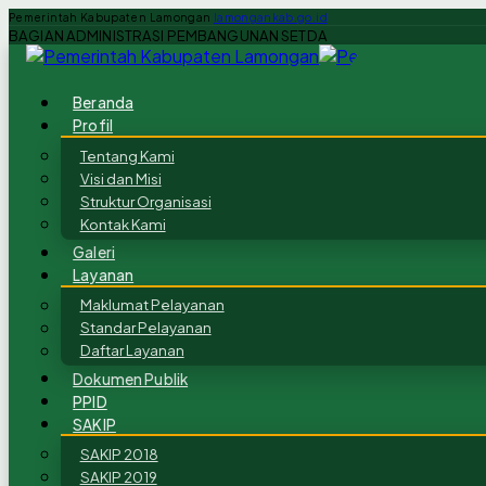
Pemerintah Kabupaten Lamongan
lamongankab.go.id
BAGIAN ADMINISTRASI PEMBANGUNAN SETDA
Beranda
Profil
Tentang Kami
Visi dan Misi
Struktur Organisasi
Kontak Kami
Galeri
Layanan
Maklumat Pelayanan
Standar Pelayanan
Daftar Layanan
Dokumen Publik
PPID
SAKIP
SAKIP 2018
SAKIP 2019