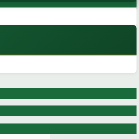
as Muhammad Aqil, S.I.P dan Ikrimatul Ulumiyyah, S.