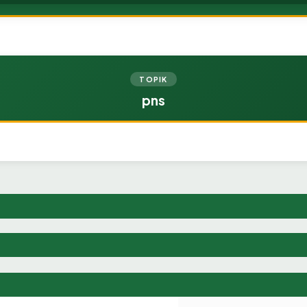
TOPIK
pns
agian Administrasi Pembangunan Ucapkan Selamat kepada Dim