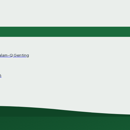
Salam-Q Genting
6