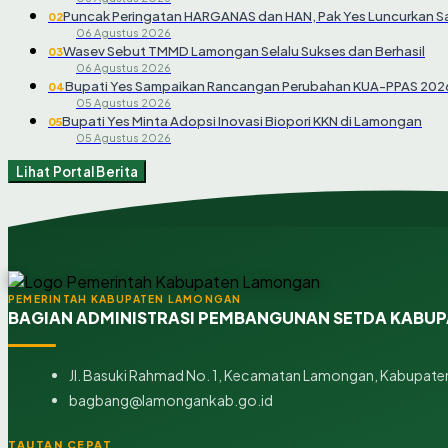
Puncak Peringatan HARGANAS dan HAN, Pak Yes Luncurkan 
02
06 Agustus 2026
Wasev Sebut TMMD Lamongan Selalu Sukses dan Berhasil
03
06 Agustus 2026
Bupati Yes Sampaikan Rancangan Perubahan KUA-PPAS 202
04
05 Agustus 2026
Bupati Yes Minta Adopsi Inovasi Biopori KKN di Lamongan
05
05 Agustus 2026
Lihat Portal Berita
PEMERINTAH KABUPATEN LAMONGAN
BAGIAN ADMINISTRASI PEMBANGUNAN SETDA KABU
Jl. Basuki Rahmad No. 1, Kecamatan Lamongan, Kabupaten
bagbang@lamongankab.go.id
TAUTAN CEPAT