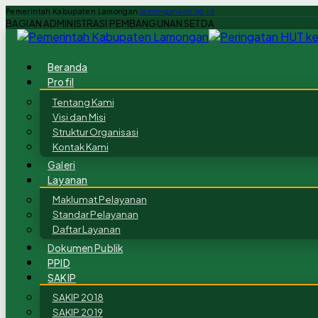
Pemerintah Kabupaten Lamongan
lamongankab.go.id
BAGIAN ADMINISTRASI PEMBANGUNAN SETDA
Beranda
Profil
Tentang Kami
Visi dan Misi
Struktur Organisasi
Kontak Kami
Galeri
Layanan
Maklumat Pelayanan
Standar Pelayanan
Daftar Layanan
Dokumen Publik
PPID
SAKIP
SAKIP 2018
SAKIP 2019