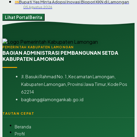
Bupati Yes Minta Adopsi Inovasi Biopori KKN di Lamongan
05
05 Agustus 2026
Lihat Portal Berita
PEMERINTAH KABUPATEN LAMONGAN
BAGIAN ADMINISTRASI PEMBANGUNAN SETDA
KABUPATEN LAMONGAN
Jl. Basuki Rahmad No. 1, Kecamatan Lamongan,
Kabupaten Lamongan, Provinsi Jawa Timur, Kode Pos
62214
bagbang@lamongankab.go.id
TAUTAN CEPAT
Beranda
Profil