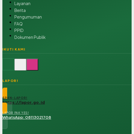
Layanan
Berita
Pengumuman
FAQ
PPID
Dokumen Publik
IKUTI KAMI
LAPOR!
SP4N-LAPOR!
https://lapor.go.id
LAPOR PAK YES!
WhatsApp: 08113021708