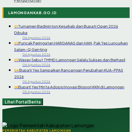
LAMONGANKAB.GO.ID
Turnamen Badminton Kejurkab dan Bupati Open 2026
01
Dibuka
06 Agustus 2026
Puncak Peringatan HARGANAS dan HAN, Pak Yes Luncurkan
02
Salam-Q Genting
06 Agustus 2026
Wasev Sebut TMMD Lamongan Selalu Sukses dan Berhasil
03
06 Agustus 2026
Bupati Yes Sampaikan Rancangan Perubahan KUA-PPAS
04
2026
05 Agustus 2026
Bupati Yes Minta Adopsi Inovasi Biopori KKN di Lamongan
05
05 Agustus 2026
Lihat Portal Berita
PEMERINTAH KABUPATEN LAMONGAN